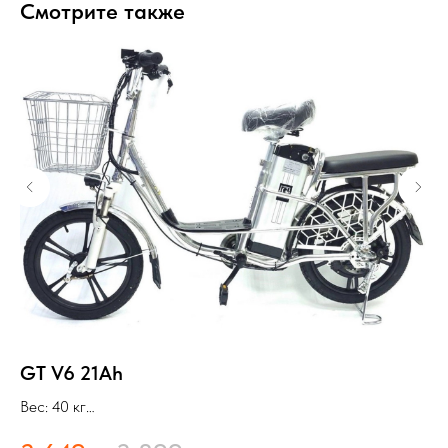
Смотрите также
GT V6 21Ah
K
Вес: 40 кг
Ве
Мощность: 500 W
Мо